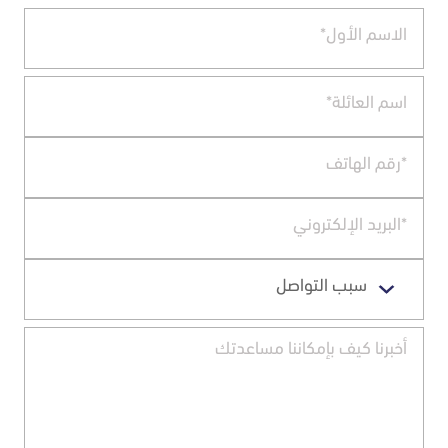
نعم، يدعم راوتر Huawei OptiXstar M690 تقنية Wi-Fi 6، حيث يعمل على
ترددَي 2.4 GHz و 5 GHz ، ويوفّر أداءً عالي السرعة واستقرارًا أفضل للاتصال،
مما يجعله مناسبًا للاستخدام المنزلي وربط عدد كبير من الأجهزة. يمكنكم
الاطلاع على المزيد من التفاصيل من خلال الضغط على
ورقة المواصفات
المرفقة
سبب التواصل
طلب اشتراك بشبكة الفايبر
الاستفسار عن الخدمات
قم بتحديد الموقع الذي تبحث عنه
خدمات الشركات
المقترحات والشكاوى
أخرى