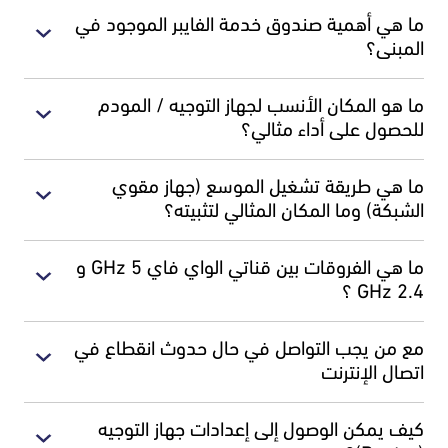
بعد توقيع عقدك مع مزود الإنترنت الخاص بك، سيتم التواصل معك من قبل
ما هي أهمية صندوق خدمة الفايبر الموجود في
فنيي التركيب لتحديد موعد التركيب.
المبنى؟
يتم عادةً التركيب الهوائي في زيارة واحدة تستغرق حوالي ٢-٣ ساعات، وتتأثر
هذه المدة بعوامل عدة، مثل: قِدم المبنى وجودة التوصيلات التأسيسية
هو صندوق مغلق ومحمي يتم وضعه في المبنى، ويستخدم لتجميع الكابلات
للخدمات في المبنى .
ما هو المكان الأنسب لجهاز التوجيه / المودم
الداخلية والخارجية وتوزيع الإنترنت لعدة وحدات سكنية أو تجارية، حيث تم
للحصول على أداء مثالي؟
تصميم هذا الصندوق للعمل بشكل مستقل دون أن يؤثر على اشتراكات
المستخدمين الآخرين في المبنى.
يُوصى بوضع جهاز التوجيه في منتصف المنزل لأوسع تغطية، حيث إن قوة
ما هي طريقة تشغيل الموسع (جهاز مقوي
الإشارة تضعف مع ابتعاد المسافة عن الجهاز، مما يؤثر على السرعة والتغطية
الشبكة) وما المكان المثالي لتثبيته؟
في باقي أجزاء المنزل.
يتم توصيل الموسع بالكهرباء ، ثم يتم الضغط على زر WPS حتى يتغير لون الضوء
ما هي الفروقات بين قناتي الواي فاي 5 GHz و
إلى الأبيض. يمكنك استخدام الموسع لتعزيز إشارة الواي فاي في المناطق ذات
GHz 2.4 ؟
الإشارة الضعيفة أو بالقرب من الغرف البعيدة عن جهاز التوجيه.
يمكنك اختيار قناة الـ 5GHz لتحقيق سرعة فائقة وأداء مثالي خاصةً للاستمتاع
مع من يجب التواصل في حال حدوث انقطاع في
بالألعاب ومشاهدة المحتوى عالي الجودة. بينما يمكنك استخدام قناة الـ 2.4
اتصال الإنترنت
GHz لتوفير تغطية أوسع تناسب الأجهزة البعيدة. وعليه، يُرجى التأكد من توافق
جهازك مع القناة المختارة، وذلك من خلال التحقق من خيارات الواي فاي في
عليك التواصل مع مزود الإنترنت الخاص بك، حيث سيقوم فريق الدعم الفني
إعدادات جهازك.
كيف يمكن الوصول إلى إعدادات جهاز التوجيه
بحل المشكلة بأسرع ما يمكن.